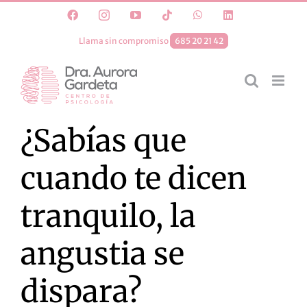
Saltar
Facebook
Instagram
YouTube
Tiktok
WhatsApp
LinkedIn
al
Llama sin compromiso
685 20 21 42
contenido
¿Sabías que
cuando te dicen
tranquilo, la
angustia se
dispara?