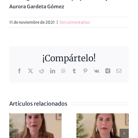
Aurora Gardeta Gómez
11 de noviembre de 2021
|
Sin comentarios
¡Compártelo!
Facebook
X
Reddit
LinkedIn
WhatsApp
Tumblr
Pinterest
Vk
Xing
Correo
electrón
Artículos relacionados
VOTAMOS
LA
EL
NDIENDO
ANSIEDAD
CORTOME