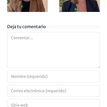
NO
NOMINA
ZA
EXISTE
A LOS
GOYA
Deja tu comentario
Comentar