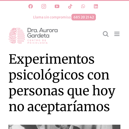
Saltar
Facebook
Instagram
YouTube
Tiktok
WhatsApp
LinkedIn
al
Llama sin compromiso
685 20 21 42
contenido
Experimentos
psicológicos con
personas que hoy
no aceptaríamos
Ver