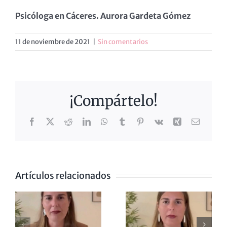
Psicóloga en Cáceres. Aurora Gardeta Gómez
11 de noviembre de 2021
|
Sin comentarios
¡Compártelo!
Facebook
X
Reddit
LinkedIn
WhatsApp
Tumblr
Pinterest
Vk
Xing
Correo
electrón
Artículos relacionados
VOTAMOS
LA
EL
NDIENDO
ANSIEDAD
CORTOME