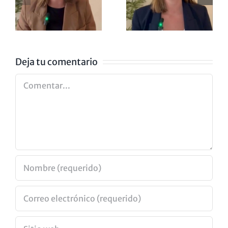
NO
NOMINA
ZA
EXISTE
A LOS
GOYA
Deja tu comentario
Comentar