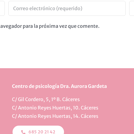
 navegador para la próxima vez que comente.
Centro de psicología Dra. Aurora Gardeta
C/ Gil Cordero, 5, 1º B. Cáceres
C/ Antonio Reyes Huertas, 10. Cáceres
C/ Antonio Reyes Huertas, 14. Cáceres
685 20 21 42