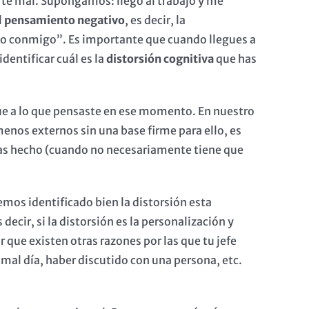
irte mal. Supongamos: llego al trabajo y me
l
pensamiento negativo
, es decir, la
do conmigo”. Es importante que cuando llegues a
dentificar cuál es la
distorsión
cognitiva
que has
úe a lo que pensaste en ese momento. En nuestro
enos externos sin una base firme para ello, es
e has hecho (cuando no necesariamente tiene que
hemos identificado bien la distorsión esta
cir, si la distorsión es la personalización y
que existen otras razones por las que tu jefe
mal día, haber discutido con una persona, etc.