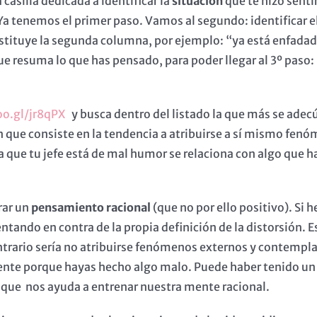
 casilla dedicada a identificar la
situación
que te hizo sent
. Ya tenemos el primer paso. Vamos al segundo: identificar e
nstituye la segunda columna, por ejemplo: “ya está enfada
e resuma lo que has pensado, para poder llegar al 3º paso: i
oo.gl/jr8qPX
y busca dentro del listado la que más se adec
ue consiste en la tendencia a atribuirse a sí mismo fenóm
 la que tu jefe está de mal humor se relaciona con algo qu
rar un
pensamiento racional
(que no por ello positivo). Si 
do en contra de la propia definición de la distorsión. Es de
trario sería no atribuirse fenómenos externos y contemplar 
ente porque hayas hecho algo malo. Puede haber tenido un 
 que nos ayuda a entrenar nuestra mente racional.