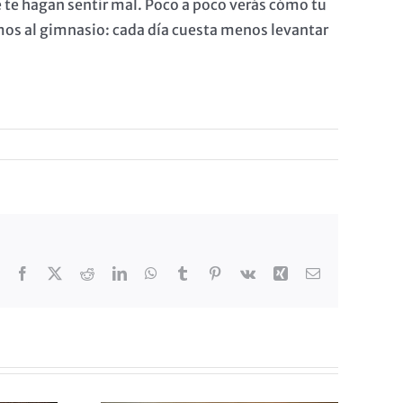
e te hagan sentir mal. Poco a poco verás cómo tu
amos al gimnasio: cada día cuesta menos levantar
Facebook
X
Reddit
LinkedIn
WhatsApp
Tumblr
Pinterest
Vk
Xing
Correo
electrónico