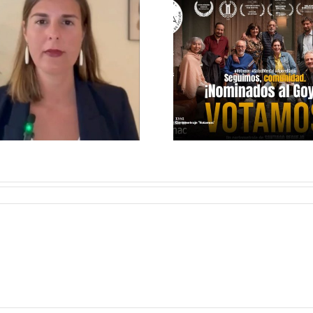
VOTAMOS, EL
ÉCHAL
CORTOMETRAJE
PAR DE 
NOMINADO A
A TU 
LOS GOYA