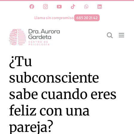
Saltar
Facebook
Instagram
YouTube
Tiktok
WhatsApp
LinkedIn
al
Llama sin compromiso
685 20 21 42
contenido
¿Tu
subconsciente
sabe cuando eres
feliz con una
pareja?