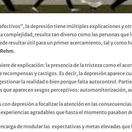
fectivos”, la depresión tiene múltiples explicaciones y o
a complejidad, resulta tan diverso como las personas que lo
uede resultar útil para un primer acercamiento, tal y como
e Rehm
.
uiere de explicación: la presencia de la tristeza como el
 recompensas y castigos. Es decir, la depresión aparece cu
estionar la realidad o bien porque falta autocontrol. Parti
s que aparecen sesgos perceptivos: automonitorización, a
as con depresión a focalizar la atención en las consecuencias
s experiencias agradables que hasta el momento pasaban d
ncarga de modular las expectativas y metas elevadas que 