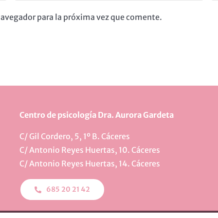
 navegador para la próxima vez que comente.
Centro de psicología Dra. Aurora Gardeta
C/ Gil Cordero, 5, 1º B. Cáceres
C/ Antonio Reyes Huertas, 10. Cáceres
C/ Antonio Reyes Huertas, 14. Cáceres
685 20 21 42