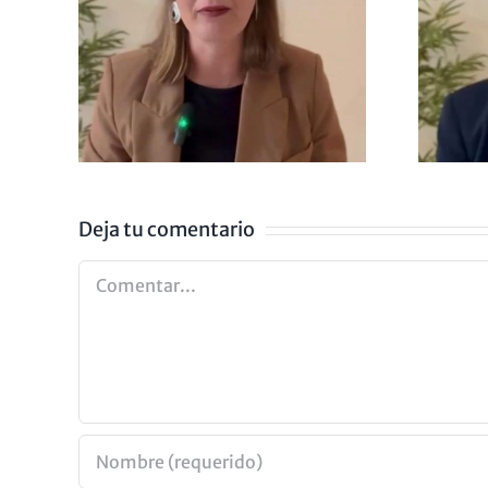
IENDO
LA ANSIEDAD
ZA
NO EXISTE
Deja tu comentario
Comentar