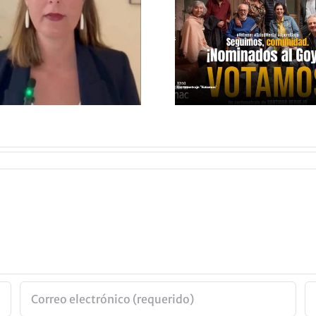
VOTAMOS, EL
ÉCHAL
CORTOMETRAJE
PAR DE 
NOMINADO A
A TU 
LOS GOYA