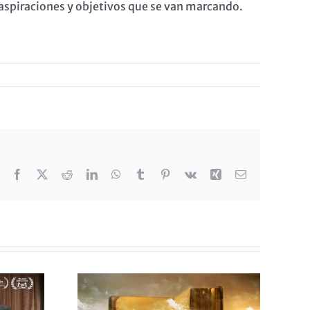
s aspiraciones y objetivos que se van marcando.
Facebook
X
Reddit
LinkedIn
WhatsApp
Tumblr
Pinterest
Vk
Xing
Correo
electrónico