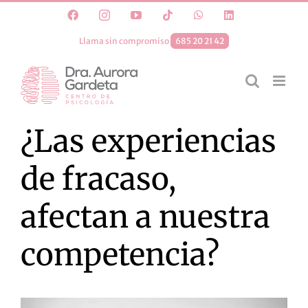
Saltar
Facebook
Instagram
YouTube
Tiktok
WhatsApp
LinkedIn
al
Llama sin compromiso
685 20 21 42
contenido
¿Las experiencias
de fracaso,
afectan a nuestra
competencia?
Ver