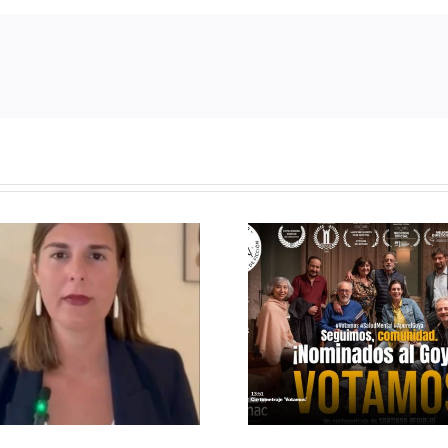
VOTAMOS, EL
ÉCHAL
CORTOMETRAJE
PAR DE 
NOMINADO A
A TU 
LOS GOYA