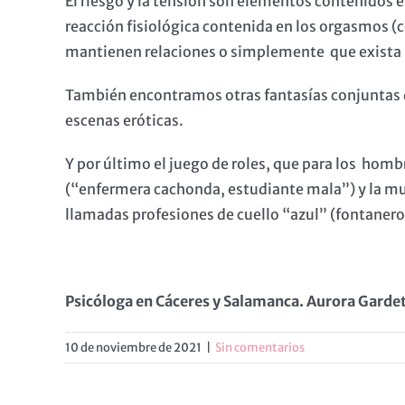
El riesgo y la tensión son elementos contenidos
reacción fisiológica contenida en los orgasmos (
mantienen relaciones o simplemente que exista u
También encontramos otras fantasías conjuntas qu
escenas eróticas.
Y por último el juego de roles, que para los h
(“enfermera cachonda, estudiante mala”) y la muj
llamadas profesiones de cuello “azul” (fontanero,
Psicóloga en Cáceres y Salamanca. Aurora Gardet
10 de noviembre de 2021
|
Sin comentarios