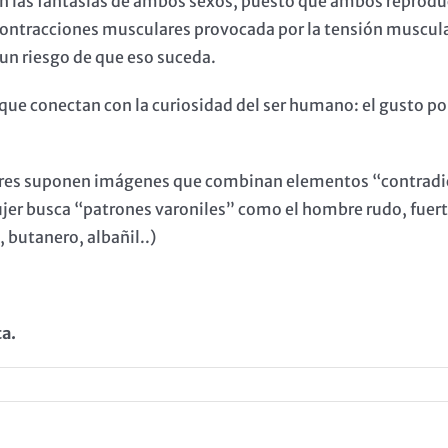
 en las fantasías de ambos sexos, puesto que ambos reprod
contracciones musculares provocada por la tensión muscula
n riesgo de que eso suceda.
e conectan con la curiosidad del ser humano: el gusto por
ombres suponen imágenes que combinan elementos “contrad
er busca “patrones varoniles” como el hombre rudo, fuerte 
 butanero, albañil..)
a.