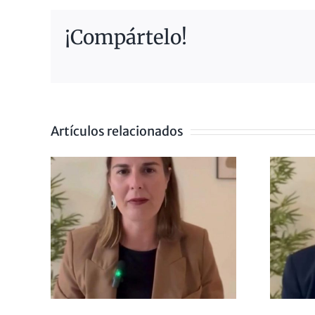
¡Compártelo!
Artículos relacionados
IENDO
LA ANSIEDAD
ZA
NO EXISTE