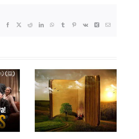
Facebook
X
Reddit
LinkedIn
WhatsApp
Tumblr
Pinterest
Vk
Xing
Correo
electrónico
E UN
COMPRENDIENDO
FRESAS
LA TRISTEZA
VIDA