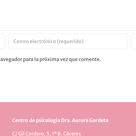
 navegador para la próxima vez que comente.
Centro de psicología Dra. Aurora Gardeta
C/ Gil Cordero, 5, 1º B. Cáceres