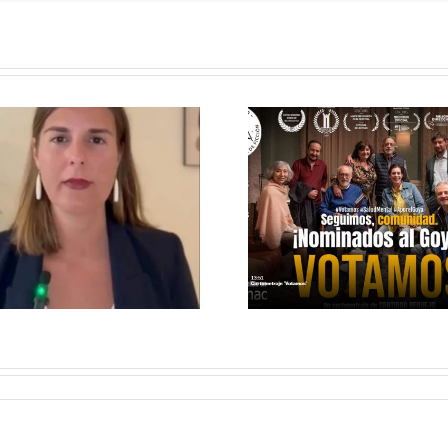
VOTAMOS, EL
ÉCHAL
CORTOMETRAJE
PAR DE 
NOMINADO A
A TU 
LOS GOYA