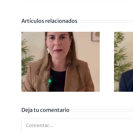
Artículos relacionados
IENDO
LA ANSIEDAD
ZA
NO EXISTE
Deja tu comentario
Comentar