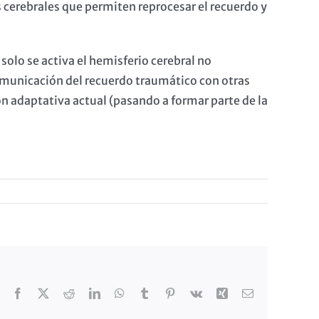
s cerebrales que permiten reprocesar el recuerdo y
lo se activa el hemisferio cerebral no
municación del recuerdo traumático con otras
n adaptativa actual (pasando a formar parte de la
Facebook
X
Reddit
LinkedIn
WhatsApp
Tumblr
Pinterest
Vk
Xing
Correo
electrónico