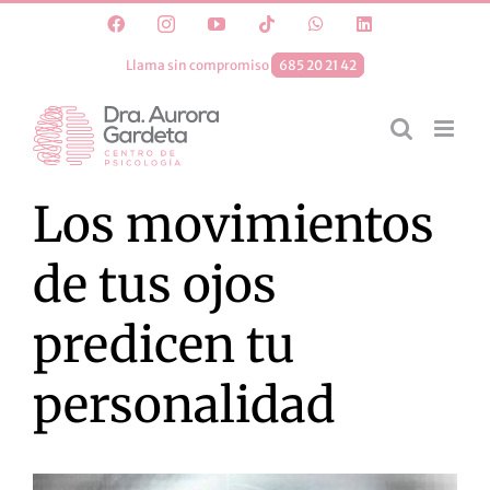
Saltar
Facebook
Instagram
YouTube
Tiktok
WhatsApp
LinkedIn
al
Llama sin compromiso
685 20 21 42
contenido
Los movimientos
de tus ojos
predicen tu
personalidad
Ver