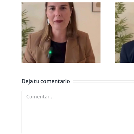
IENDO
LA ANSIEDAD
ZA
NO EXISTE
Deja tu comentario
Comentar