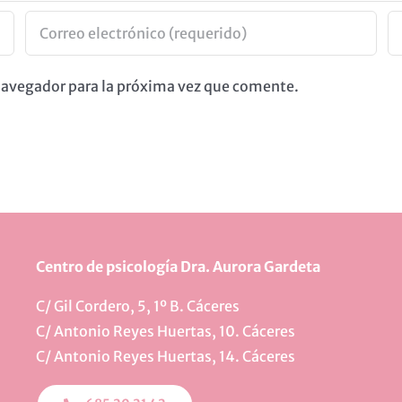
 navegador para la próxima vez que comente.
Centro de psicología Dra. Aurora Gardeta
C/ Gil Cordero, 5, 1º B. Cáceres
C/ Antonio Reyes Huertas, 10. Cáceres
C/ Antonio Reyes Huertas, 14. Cáceres