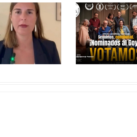
VOTAMOS, EL
ÉCHAL
CORTOMETRAJE
PAR DE 
NOMINADO A
A TU 
LOS GOYA