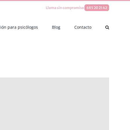
Llama sin compromiso
685 20 21 42
ión para psicólogos
Blog
Contacto