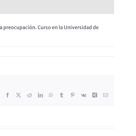
a preocupación. Curso en la Universidad de
Facebook
X
Reddit
LinkedIn
WhatsApp
Tumblr
Pinterest
Vk
Xing
Correo
electrónico